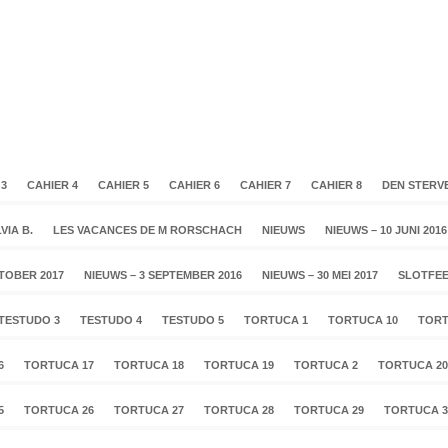
 3
CAHIER 4
CAHIER 5
CAHIER 6
CAHIER 7
CAHIER 8
DEN STERV
VIA B.
LES VACANCES DE M RORSCHACH
NIEUWS
NIEUWS – 10 JUNI 2016
KTOBER 2017
NIEUWS – 3 SEPTEMBER 2016
NIEUWS – 30 MEI 2017
SLOTFEE
TESTUDO 3
TESTUDO 4
TESTUDO 5
TORTUCA 1
TORTUCA 10
TORT
6
TORTUCA 17
TORTUCA 18
TORTUCA 19
TORTUCA 2
TORTUCA 20
5
TORTUCA 26
TORTUCA 27
TORTUCA 28
TORTUCA 29
TORTUCA 3