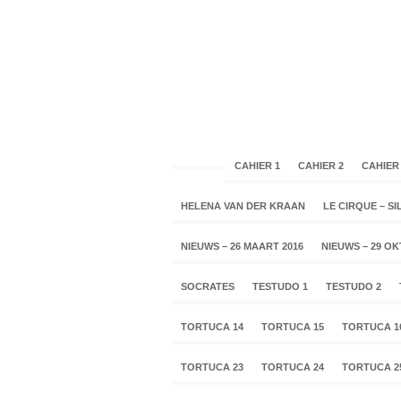
CAHIER 1
CAHIER 2
CAHIER
HELENA VAN DER KRAAN
LE CIRQUE – SIL
NIEUWS – 26 MAART 2016
NIEUWS – 29 O
SOCRATES
TESTUDO 1
TESTUDO 2
TORTUCA 14
TORTUCA 15
TORTUCA 1
TORTUCA 23
TORTUCA 24
TORTUCA 2