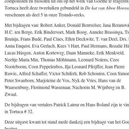
componisten en filosofen uit om op het werk van Goethe te reageren
Tortuca heeft deze tweeluiken gebundeld in
De kat van Aboe Hoera
verschenen als deel 5 in onze Testudo-reeks.
Met bijdragen van: Robert Anker, Donald Bentvelser, Jana Beranová
H.C. ten Berge, Erik Bindervoet, Mark Boog, Anneke Brassinga, T
Bruinja, Frans Budé, Paul Claes, Ellen Deckwitz, T. van Deel, Drs. 
Anna Enquist, Eva Gerlach, Kees ’t Hart, Paul Hermans, Rozalie Hir
Lucas Hüsgen, Anton Korteweg, Daan Manneke, Erik Menkveld,
Neeltje Maria Min, Thomas Möhlmann, Leonard Nolens, Cees
Nooteboom, Coen Peppelenbos, Ilja Leonard Pfeijffer, Jean Pierre
Rawie, Alfred Schaffer, Victor Schiferli, Rob Schouten, Coen Simon
Peter Swanborn, Marjoleine de Vos, Nyk de Vries, Hans van de
Waarsenburg, Florimond Wassenaar, Nachoem M. Wijnberg en B.
Zwaal.
De bijdragen van vertalers Patrick Lateur en Hans Boland zijn te vi
in Tortuca # 32.
Deze uitgave kwam tot stand mede dankzij een bijdrage van het Goe
Institut.