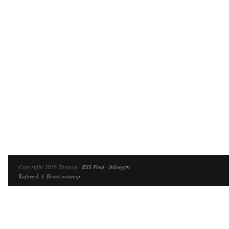
Copyright 2026 Tortuca ·
RSS Feed
·
Inloggen
Kaftwerk
&
Bruut ontwerp