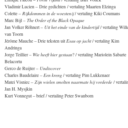
Vladimir Lucien – Drie gedichten / vertaling Maarten Elzinga
Colette –
Rijkdommen in de woestenij
/ vertaling Kiki Coumans
Marc Bijl –
The Order of the Black Opaque
Jan Volker Röhnert –
Uit het
einde van de kindertijd
/ vertaling Wil
van Toorn
Jérôme Mauche – Drie teksten uit
Esau op jacht
/ vertaling Kim
Andringa
Jorge Teillier –
Wie heeft hier gestaan
? / vertaling Mariolein Sabarte
Belacortu
Gerco de Ruijter –
Undiscover
Charles Baudelaire –
Een kreng
/ vertaling Pim Lukkenaer
Matei Visniec –
Zijn wielen smolten naarmate hij vorderde
/ vertali
Jan H. Mysjkin
Kurt Vonnegut – brief / vertaling Peter Swanborn