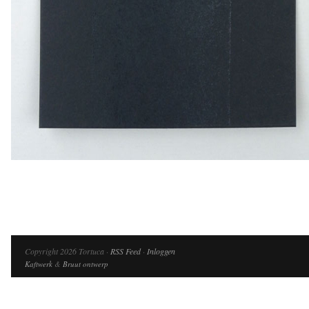
Copyright 2026 Tortuca ·
RSS Feed
·
Inloggen
Kaftwerk
&
Bruut ontwerp