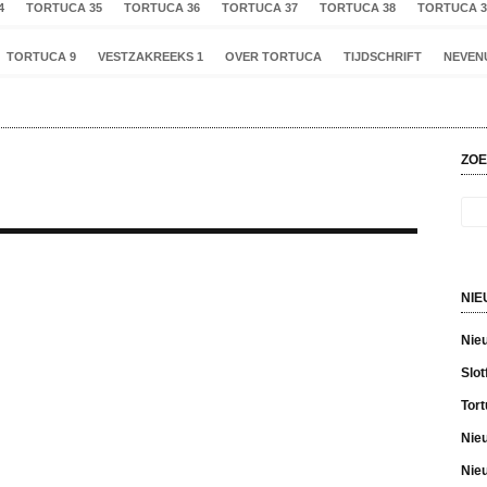
4
TORTUCA 35
TORTUCA 36
TORTUCA 37
TORTUCA 38
TORTUCA 3
TORTUCA 9
VESTZAKREEKS 1
OVER TORTUCA
TIJDSCHRIFT
NEVEN
ZOE
NIE
Nie
Slot
Tort
Nie
Nie