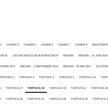
 3
CAHIER 4
CAHIER 5
CAHIER 6
CAHIER 7
CAHIER 8
DEN STERV
VIA B.
LES VACANCES DE M RORSCHACH
NIEUWS
NIEUWS – 10 JUNI 2016
KTOBER 2017
NIEUWS – 3 SEPTEMBER 2016
NIEUWS – 30 MEI 2017
SLOTFEE
TESTUDO 3
TESTUDO 4
TESTUDO 5
TORTUCA 1
TORTUCA 10
TORT
6
TORTUCA 17
TORTUCA 18
TORTUCA 19
TORTUCA 2
TORTUCA 20
5
TORTUCA 26
TORTUCA 27
TORTUCA 28
TORTUCA 29
TORTUCA 3