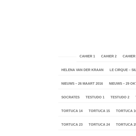
CAHIER 1
CAHIER 2
CAHIER
HELENA VAN DER KRAAN
LE CIRQUE – SIL
NIEUWS – 26 MAART 2016
NIEUWS – 29 O
SOCRATES
TESTUDO 1
TESTUDO 2
TORTUCA 14
TORTUCA 15
TORTUCA 1
TORTUCA 23
TORTUCA 24
TORTUCA 2